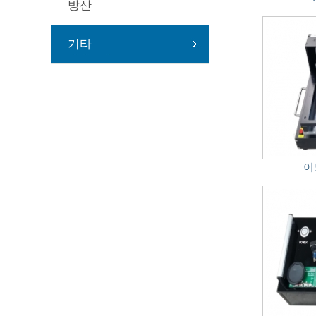
방산
기타
이